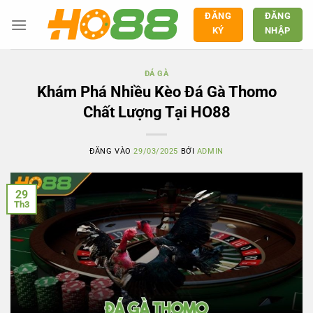
Bỏ
ĐĂNG
ĐĂNG
qua
KÝ
NHẬP
nội
dung
ĐÁ GÀ
Khám Phá Nhiều Kèo Đá Gà Thomo
Chất Lượng Tại HO88
ĐĂNG VÀO
29/03/2025
BỞI
ADMIN
29
Th3