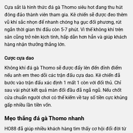
Cựa sắt là hình thức đá gà Thomo siêu hot đang thu hút
đông đảo thành viên tham gia. Kê chiến sẽ được đeo thêm
vũ khí sắc nhọn để nhanh chóng hạ gục đối phương, rút
ngắn thời gian thi đấu còn 5-7 phút. Vì thế không khí trên
sân cũng trở nên kịch tính, hấp dẫn hơn hẳn và giúp khách
hàng nhận thưởng thắng lớn.
Cược cựa dao
Không khí đá gà Thomo sẽ được đẩy lên đến đỉnh điểm
nếu anh em theo dõi các trận đấu cựa dao. Kê chiến đã
bước vào trận đấu xác định 1 mất 1 còn với đối thủ. Chỉ
sau vài phút kết quả màn đối đầu đã ngã ngũ. Nếu chốt
cửa chuẩn người chơi có thể kiếm về tay số tiền cực khủng
gấp nhiều lần tiền vốn.
Mẹo thắng đá gà Thomo nhanh
HO88 đã giúp nhiều khách hàng tìm thấy cơ hội đổi đời từ