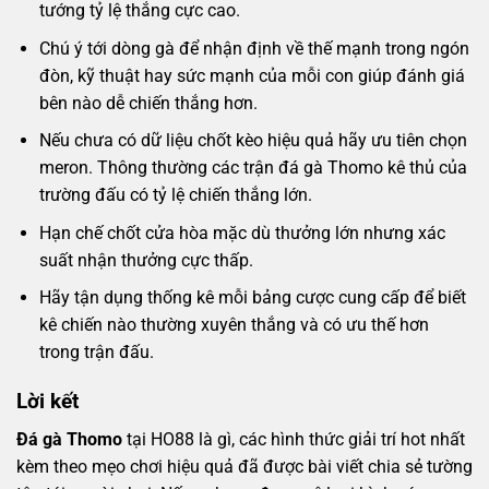
tướng tỷ lệ thắng cực cao.
Chú ý tới dòng gà để nhận định về thế mạnh trong ngón
đòn, kỹ thuật hay sức mạnh của mỗi con giúp đánh giá
bên nào dễ chiến thắng hơn.
Nếu chưa có dữ liệu chốt kèo hiệu quả hãy ưu tiên chọn
meron. Thông thường các trận đá gà Thomo kê thủ của
trường đấu có tỷ lệ chiến thắng lớn.
Hạn chế chốt cửa hòa mặc dù thưởng lớn nhưng xác
suất nhận thưởng cực thấp.
Hãy tận dụng thống kê mỗi bảng cược cung cấp để biết
kê chiến nào thường xuyên thắng và có ưu thế hơn
trong trận đấu.
Lời kết
Đá gà Thomo
tại HO88 là gì, các hình thức giải trí hot nhất
kèm theo mẹo chơi hiệu quả đã được bài viết chia sẻ tường