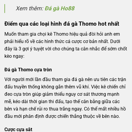
Xem thêm:
Đá gà Ho88
Điểm qua các loại hình đá gà Thomo hot nhất
Muốn tham gia chọi kê Thomo hiệu quả đòi hỏi anh em
phải hiểu rõ về các hình thức cá cược cơ bản nhất. Dưới
đây là 3 gợi ý tuyệt vời cho chúng ta cân nhắc để sớm chốt
kèo ngay:
Đá gà Thomo cựa tròn
Với người mới lần đầu tham gia đá gà nên ưu tiên các trận
đấu truyền thống không gắn thêm vũ khí. Việc kê chiến chỉ
đeo cựa tròn giúp giảm thiểu nguy cơ sát thương mạnh
mẽ, kéo dài thời gian thi đấu, tạo thế cân bằng giữa các
bên và hạn chế rủi ro thua trắng ngay. Có thể mất nhiều hồ
đầu mới phân định được chiến thắng thuộc về bên nào.
Cược cựa sắt