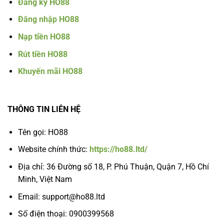
Đăng ký HO88
Đăng nhập HO88
Nạp tiền HO88
Rút tiền HO88
Khuyến mãi HO88
THÔNG TIN LIÊN HỆ
Tên gọi: HO88
Website chính thức:
https://ho88.ltd/
Địa chỉ:
36 Đường số 18, P. Phú Thuận, Quận 7, Hồ Chí
Minh, Việt Nam
Email:
support@ho88.ltd
Số điện thoại:
0900399568