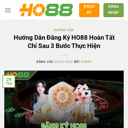
Bỏ
ĐĂNG
ĐĂNG
qua
KÝ
NHẬP
nội
dung
HƯỚNG DẪN
Hướng Dẫn Đăng Ký HO88 Hoàn Tất
Chỉ Sau 3 Bước Thực Hiện
ĐĂNG VÀO
29/03/2025
BỞI
ADMIN
29
Th3