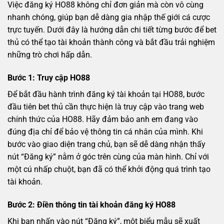
Việc đăng ký HO88 không chỉ đơn giản mà còn vô cùng
nhanh chóng, giúp bạn dễ dàng gia nhập thế giới cá cược
trực tuyến. Dưới đây là hướng dẫn chi tiết từng bước để bet
thủ có thể tạo tài khoản thành công và bắt đầu trải nghiệm
những trò chơi hấp dẫn.
Bước 1: Truy cập HO88
Để bắt đầu hành trình đăng ký tài khoản tại HO88, bước
đầu tiên bet thủ cần thực hiện là truy cập vào trang web
chính thức của HO88. Hãy đảm bảo anh em đang vào
đúng địa chỉ để bảo vệ thông tin cá nhân của mình. Khi
bước vào giao diện trang chủ, bạn sẽ dễ dàng nhận thấy
nút “Đăng ký” nằm ở góc trên cùng của màn hình. Chỉ với
một cú nhấp chuột, bạn đã có thể khởi động quá trình tạo
tài khoản.
Bước 2: Điền thông tin tài khoản đăng ký HO88
Khi bạn nhấn vào nút “Đăng ký”, một biểu mẫu sẽ xuất