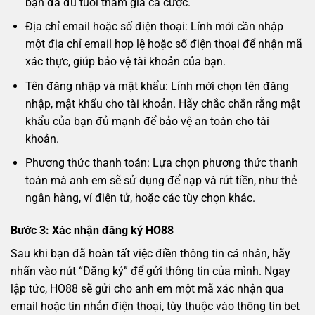
bạn đã đủ tuổi tham gia cá cược.
Địa chỉ email hoặc số điện thoại: Lính mới cần nhập
một địa chỉ email hợp lệ hoặc số điện thoại để nhận mã
xác thực, giúp bảo vệ tài khoản của bạn.
Tên đăng nhập và mật khẩu: Lính mới chọn tên đăng
nhập, mật khẩu cho tài khoản. Hãy chắc chắn rằng mật
khẩu của bạn đủ mạnh để bảo vệ an toàn cho tài
khoản.
Phương thức thanh toán: Lựa chọn phương thức thanh
toán mà anh em sẽ sử dụng để nạp và rút tiền, như thẻ
ngân hàng, ví điện tử, hoặc các tùy chọn khác.
Bước 3: Xác nhận đăng ký HO88
Sau khi bạn đã hoàn tất việc điền thông tin cá nhân, hãy
nhấn vào nút “Đăng ký” để gửi thông tin của mình. Ngay
lập tức, HO88 sẽ gửi cho anh em một mã xác nhận qua
email hoặc tin nhắn điện thoại, tùy thuộc vào thông tin bet