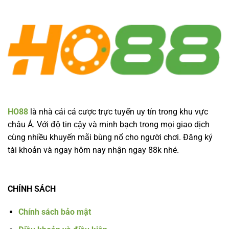
HO88
là nhà cái cá cược trực tuyến uy tín trong khu vực
châu Á. Với độ tin cậy và minh bạch trong mọi giao dịch
cùng nhiều khuyến mãi bùng nổ cho người chơi. Đăng ký
tài khoản và ngay hôm nay nhận ngay 88k nhé.
CHÍNH SÁCH
Chính sách bảo mật